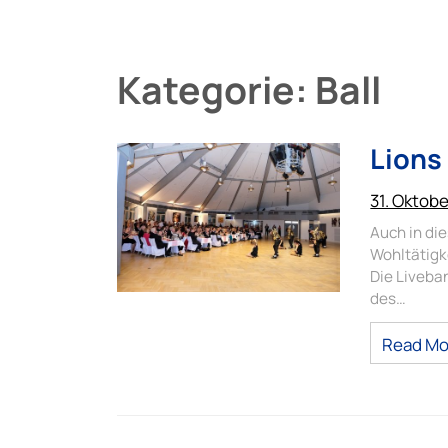
Kategorie:
Ball
Lions 
31. Oktob
Auch in di
Wohltätigk
Die Liveba
des…
Read Mo