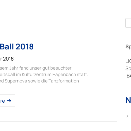
Se
Ball 2018
S
er 2018
LI
esem Jahr fand unser gut besuchter
Sp
eitsball im Kulturzentrum Hagenbach statt.
IB
nd Supernova sowie die Tanzformation
N
re