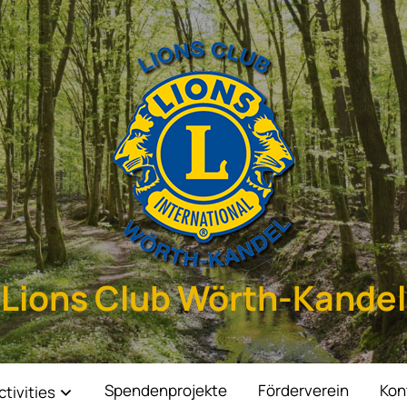
Lions Club Wörth-Kandel
Spendenprojekte
Förderverein
Kon
ctivities