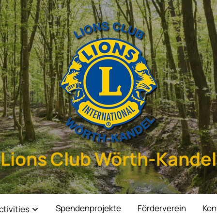
Lions Club Wörth-Kandel
Spendenprojekte
Förderverein
Kon
ctivities