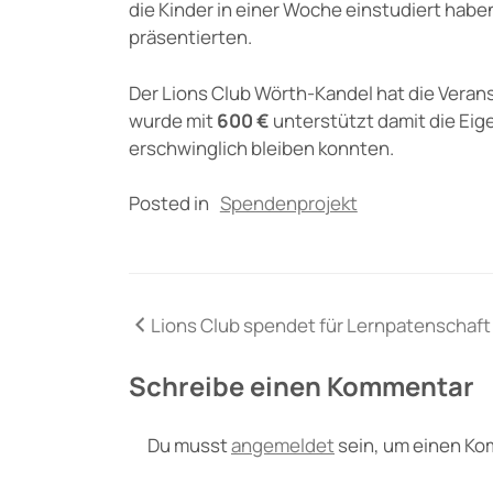
die Kinder in einer Woche einstudiert habe
präsentierten.
Der Lions Club Wörth-Kandel hat die Veran
wurde mit
600 €
unterstützt damit die Eig
erschwinglich bleiben konnten.
Posted in
Spendenprojekt
Beitragsnavigation
Lions Club spendet für Lernpatenschaft
Schreibe einen Kommentar
Du musst
angemeldet
sein, um einen K