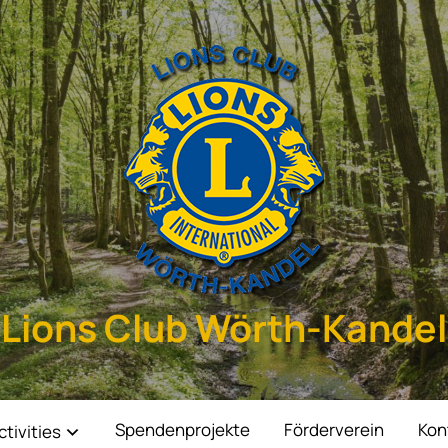
Lions Club Wörth-Kandel
Spendenprojekte
Förderverein
Kon
ctivities