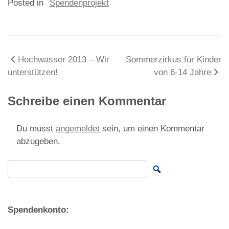
Posted in
Spendenprojekt
Beitragsnavigation
Hochwasser 2013 – Wir
Sommerzirkus für Kinder
unterstützen!
von 6-14 Jahre
Schreibe einen Kommentar
Du musst
angemeldet
sein, um einen Kommentar
abzugeben.
Search for:
Spendenkonto: